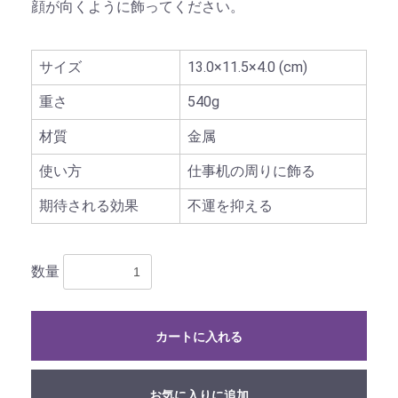
顔が向くように飾ってください。
サイズ
13.0×11.5×4.0 (cm)
お買い物を続ける
カートへ進む
重さ
540g
材質
金属
使い方
仕事机の周りに飾る
期待される効果
不運を抑える
数量
カートに入れる
お気に入りに追加