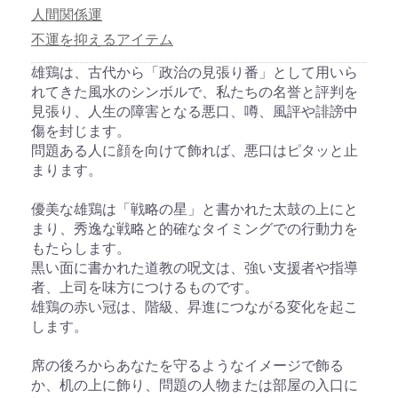
人間関係運
不運を抑えるアイテム
雄鶏は、古代から「政治の見張り番」として用いら
れてきた風水のシンボルで、私たちの名誉と評判を
見張り、人生の障害となる悪口、噂、風評や誹謗中
傷を封じます。
問題ある人に顔を向けて飾れば、悪口はピタッと止
まります。
優美な雄鶏は「戦略の星」と書かれた太鼓の上にと
まり、秀逸な戦略と的確なタイミングでの行動力を
もたらします。
黒い面に書かれた道教の呪文は、強い支援者や指導
者、上司を味方につけるものです。
雄鶏の赤い冠は、階級、昇進につながる変化を起こ
します。
席の後ろからあなたを守るようなイメージで飾る
か、机の上に飾り、問題の人物または部屋の入口に